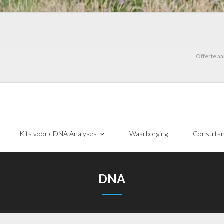
Offerte a
Kits voor eDNA Analyses
Waarborging
Consulta
DNA