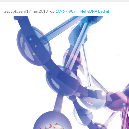
Gepubliceerd
17 mei 2018
op
1096 × 987
in
Het eDNA bedrijf