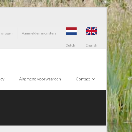
anvragen
Aanmelden monsters
Dutch
English
ncy
Algemene voorwaarden
Contact