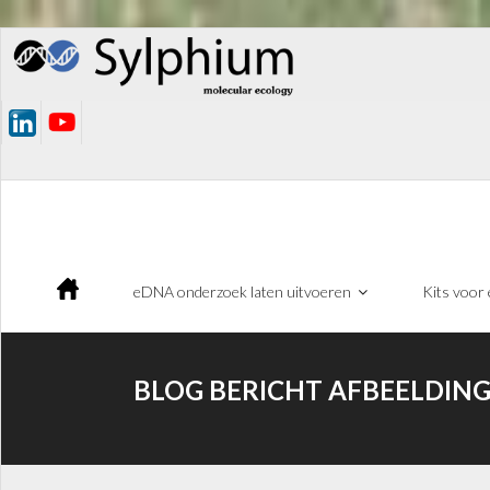
Ga
naar
de
inhoud
eDNA onderzoek laten uitvoeren
Kits voor
BLOG BERICHT AFBEELDING