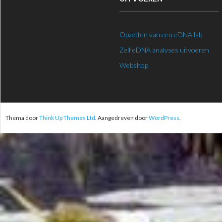
Opzetten van een eDNA lab
Zelf eDNA analyses uitvoeren
Webshop
Thema door
Think Up Themes Ltd
. Aangedreven door
WordPress
.