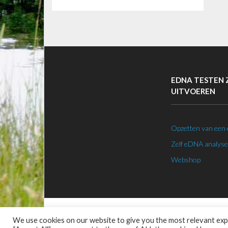
EDNA TESTEN 
UITVOEREN
Opzetten van een
Zelf eDNA analyse
Webshop
Thema door
Think Up Themes Ltd
. Aangedreven door
WordPres
We use cookies on our website to give you the most relevant expe