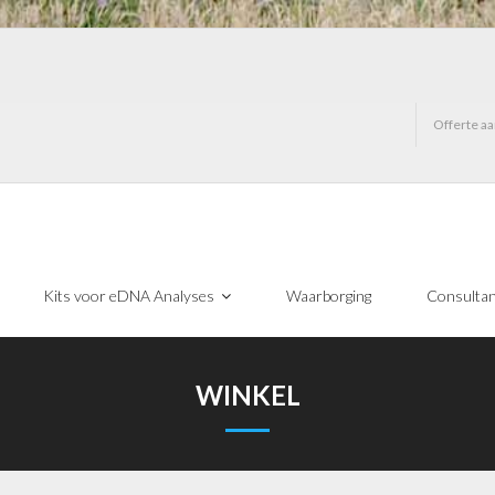
Offerte a
Kits voor eDNA Analyses
Waarborging
Consulta
WINKEL