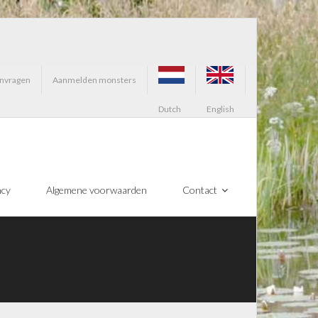
anvragen
Aanmelden monsters
Dutch
English
ncy
Algemene voorwaarden
Contact