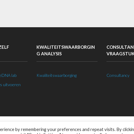
ZELF
KWALITEITSWAARBORGIN
CONSULTAN
G ANALYSIS
VRAAGSTU
 eDNA lab
Kwaliteitswaarborging
Consultancy
s uitvoeren
s
.
rience by remembering your preferences and repeat visits. By clicki